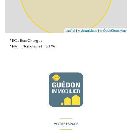
Leaflet
|
©
Maps
|
© OpenStreetMap
Jawg
* HC : Hors Charges
* NAT : Non assujetti à TVA
VOTRE ESPACE