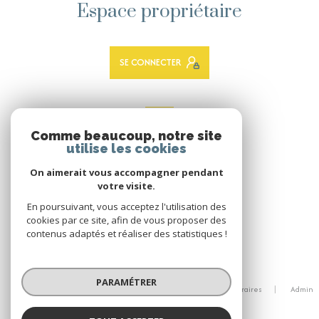
Espace propriétaire
SE CONNECTER
ADHÉRENTS
Comme beaucoup, notre site
Nous adhérons
utilise les cookies
On aimerait vous accompagner pendant
votre visite.
En poursuivant, vous acceptez l'utilisation des
cookies par ce site, afin de vous proposer des
contenus adaptés et réaliser des statistiques !
© 2026 | Tous droits réservés
PARAMÉTRER
Nos partenaires
Mentions légales
Nos honoraires
Admin
Politique RGPD
Cookies