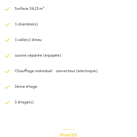
Surface 26,15 m²
1 chambre(s)
1 salle(s) d'eau
cuisine séparée (équipée)
Chauffage individuel : convecteur (electrique)
3ème étage
3 étage(s)
FINANCIER