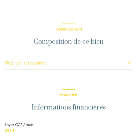
COMPOSITION
Composition de ce bien
Rez-de-chaussée
salon/sejour
16.02 m²
cuisine
13.05 m²
FINANCIER
chambre
14.46 m²
Informations financières
salle de bain
5.34 m²
Loyer CC* / mois
595 €