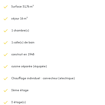
Surface 51,76 m²
séjour 16 m²
1 chambre(s)
1 salle(s) de bain
construit en 1948
cuisine séparée (équipée)
Chauffage individuel : convecteur (electrique)
2ème étage
2 étage(s)