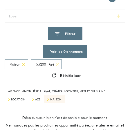
Loyer
Filtrer
Voir les
0
annonces
Maison
53200 - Azé
Réinitialiser
AGENCE IMMOBILIÈRE À LAVAL, CHÂTEAU-GONTIER, MESLAY DU MAINE
LOCATION
AZE
MAISON
Désolé, aucun bien n'est disponible pour le moment.
Ne manquez pas les prochaines opportunités, créez une alerte email et