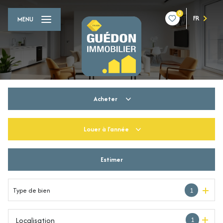
0
FR
MENU
Acheter
Louer
à l'année
De l'ancien
Du neuf
Estimer
à l'année
De l'immo pro
De l'immo pro
Type de bien
1
Localisation
1