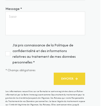
Message *
J'ai pris connaissance de la Politique de
confidentialité et des informations
relatives au traitement de mes données
personnelles *
* Champs obligatoires
ENVOYER
Les informations recueillies sur ce formulaire sont enregistrées dans un fichier
informatisé par La Boite Immo agissant comme Sous-traitant du traitement pour la
gestion de la clientèle/prospects de l'Agence / du Réseau qui reste Responsable
du Traitement de vos Données personnelles. La base légale du traitement repose
sur l'intérêt légitime de l'Agence / du Réseau. Elles sont conservées jusqu'à