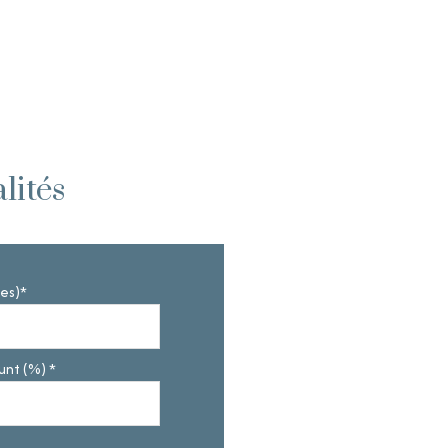
lités
es)*
nt (%) *