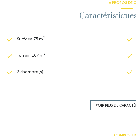
A PROPOS DE C
Caractéristique
Surface 75 m²
terrain 107 m²
3 chambre(s)
1 salle(s) d'eau
cuisine américaine
VOIR PLUS DE CARACTÉ
1 garage(s)
COMPOSITI