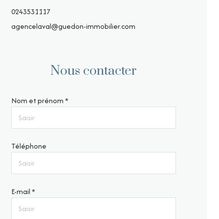
0243531117
agencelaval@guedon-immobilier.com
Nous contacter
Nom et prénom *
Téléphone
E-mail *