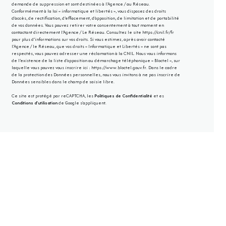
demande de suppression et sont destinées à l'Agence / au Réseau.
Conformément à la loi « informatique et libertés », vous disposez des droits
d’accès, de rectification, d’effacement, d’opposition, de limitation et de portabilité
de vos données. Vous pouvez retirer votre consentement à tout moment en
contactant directement l’Agence / Le Réseau. Consultez le site
https://cnil.fr/fr
pour plus d’informations sur vos droits. Si vous estimez, après avoir contacté
l'Agence / le Réseau, que vos droits « Informatique et Libertés » ne sont pas
respectés, vous pouvez adresser une réclamation à la CNIL. Nous vous informons
de l’existence de la liste d'opposition au démarchage téléphonique « Bloctel », sur
laquelle vous pouvez vous inscrire ici :
https://www.bloctel.gouv.fr
. Dans le cadre
de la protection des Données personnelles, nous vous invitons à ne pas inscrire de
Données sensibles dans le champ de saisie libre.
Ce site est protégé par reCAPTCHA, les
Politiques de Confidentialité
et es
Conditions d'utilisation
de Google s'appliquent.