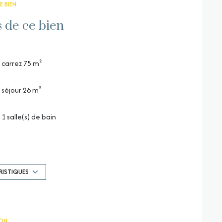
E BIEN
s de ce bien
carrez 75 m²
séjour 26 m²
1 salle(s) de bain
construit en 1996
Chauffage individuel : radiateur (pompe à chaleur)
RISTIQUES
exposition Nord-Ouest
ON