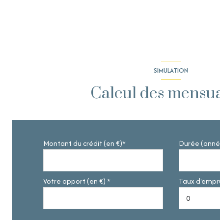
SIMULATION
Calcul des mensua
Montant du crédit (en €)*
Durée (anné
Votre apport (en €) *
Taux d'empru