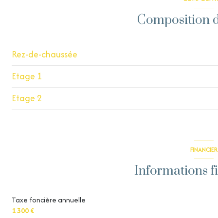
1 côté(s) mitoyen(s)
Composition d
vue Citadine
Rez-de-chaussée
Etage 1
entrée
Etage 2
bureau
salon/sejour
chambre
salle de bain
salle d'eau
chambre
FINANCIER
WC
Informations f
cellier
garage
Taxe foncière annuelle
1 300 €