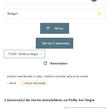
Budget
Filtrer
Voir les
1
annonces
72350 - Poillé-sur-Vègre
Réinitialiser
AGENCE IMMOBILIÈRE À LAVAL, CHÂTEAU-GONTIER, MESLAY DU MAINE
VENTE
POILLE SUR VEGRE
1
annonce(s) de ventes immobilières sur Poille-Sur-Vegre