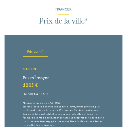
FINANCIER
Prix de la ville*
2
Prix au m
MAISON
2
Prix m
moyen
1205 €
De 880 € à 1779 €
*Estimation au mois de Août 2026
Sources : Bases de données de La Boîte Immo, sur un panel de prix
publics calculés sur la base de 17 annonces. Ces informations sont
données à titre indicatif et ne sont ni contractuelles, ni des offres
fermes de vente de produits et services. La responsabilité de la Boîte
Immo ne peut être engagée concernant l'exactitude des données et
le résultat des estimations.