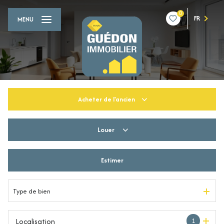
0
FR
MENU
Acheter
de l'ancien
Louer
De l'ancien
Du neuf
Estimer
à l'année
De l'immo pro
De l'immo pro
Type de bien
Localisation
1