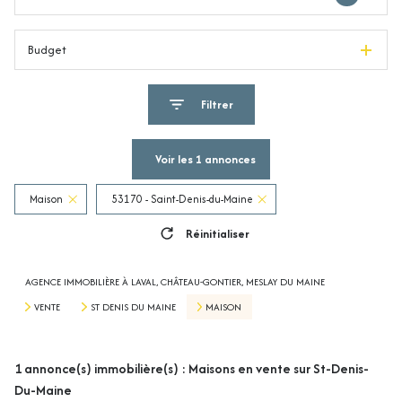
Budget
Filtrer
Voir les
1
annonces
Maison
53170 - Saint-Denis-du-Maine
Réinitialiser
AGENCE IMMOBILIÈRE À LAVAL, CHÂTEAU-GONTIER, MESLAY DU MAINE
VENTE
ST DENIS DU MAINE
MAISON
1
annonce(s) immobilière(s) : Maisons en vente sur St-Denis-
Du-Maine