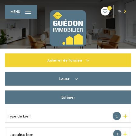
0
FR
MENU
Acheter
de l'ancien
Louer
De l'ancien
Du neuf
Estimer
à l'année
De l'immo pro
De l'immo pro
Type de bien
1
Localisation
1