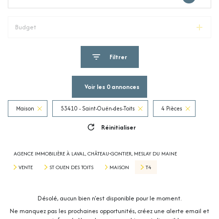
Budget
Filtrer
Voir les
0
annonces
Maison
53410 - Saint-Ouën-des-Toits
4 Pièces
Réinitialiser
AGENCE IMMOBILIÈRE À LAVAL, CHÂTEAU-GONTIER, MESLAY DU MAINE
VENTE
ST OUEN DES TOITS
MAISON
T4
Désolé, aucun bien n'est disponible pour le moment.
Ne manquez pas les prochaines opportunités, créez une alerte email et