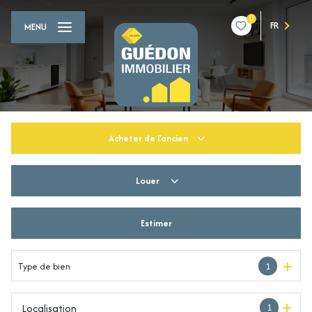
0
FR
MENU
Acheter
de l'ancien
Louer
De l'ancien
Du neuf
Estimer
à l'année
De l'immo pro
De l'immo pro
Type de bien
1
Localisation
1