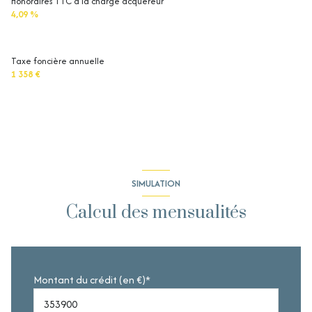
Honoraires TTC à la charge acquéreur
4,09 %
Taxe foncière annuelle
1 358 €
SIMULATION
Calcul des mensualités
Montant du crédit (en €)*