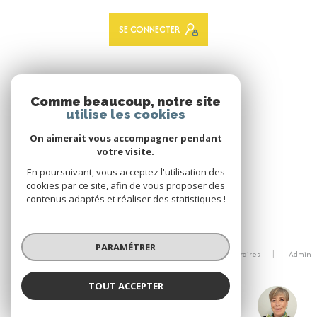
SE CONNECTER
ADHÉRENTS
Comme beaucoup, notre site
Nous adhérons
utilise les cookies
On aimerait vous accompagner pendant
votre visite.
En poursuivant, vous acceptez l'utilisation des
cookies par ce site, afin de vous proposer des
contenus adaptés et réaliser des statistiques !
© 2026 | Tous droits réservés
PARAMÉTRER
Nos partenaires
Mentions légales
Nos honoraires
Admin
Politique RGPD
Cookies
TOUT ACCEPTER
Réalisé par :
Hélène TONNEAU
Négociatrice