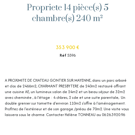
Propriete 14 pièce(s) 5
chambre(s) 240 m²
353 900 €
Réf
5596
A PROXIMITE DE CHATEAU GONTIER SUR MAYENNE, dans un parc arboré
et clos de 2466m2, CHARMANT PRESBYTERE de 240m2 restauré offrant
une cuisine AE, un lumineux salon de 24m2 et un beau séjour de 32m2
avec cheminée , à l'étage : 4 chbres, 2 sde et une suite parentale, Un
double grenier sur tomette d'environ 110m2 s'offre à l'aménagement.
Profitez de l'extérieur et de son garage /préau de 70m2. Une visite vous
laissera sous le charme. Contacter Hélène TONNEAU au 06.26.39.20.96