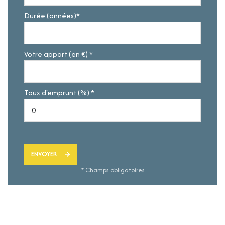
Durée (années)*
Votre apport (en €) *
Taux d'emprunt (%) *
ENVOYER
* Champs obligatoires