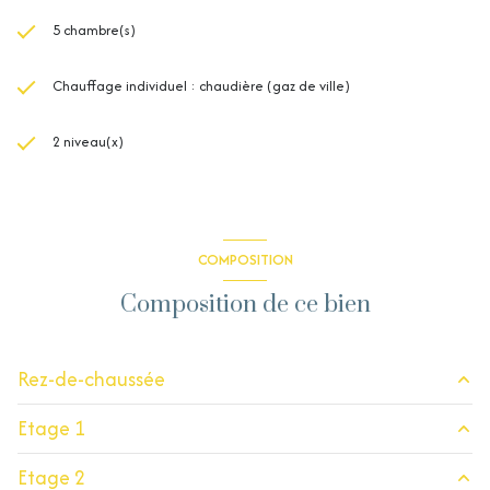
5 chambre(s)
Chauffage individuel : chaudière (gaz de ville)
2 niveau(x)
COMPOSITION
Composition de ce bien
Rez-de-chaussée
Etage 1
entrée
6 m²
Etage 2
salon/sejour
32.30 m²